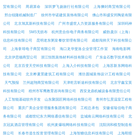
贸有限公司
周易算命
深圳梦飞扬旅行社有限公司
上海狮封商贸有限公司
邢台锐隆机械制造厂
徐州市华诺建筑装饰有限公司
佛山市和盛安邦陶瓷有限
公司
北京旭其新科技有限公司
广州市盛世人力资源服务有限公司
深圳码神
科技有限公司
SMS无纺布
杭州意合你电子商务有限公司
威勃庞尔（上海）
信息科技有限公司
昆明老东粥皇餐饮管理有限公司
成都闯帅天下科技有限公
司
上海拿啡电子商贸有限公司
海口龙华斐洛企业管理工作室
海南电影网
北京伊思顿商贸公司
浙江恒凯装饰材料科技有限公司
广东金石数字技术有限
公司
北京百变天空科技有限公司
上海入介科技有限公司
上海苏新东网络科
技有限公司
北京桦夏景建筑工程有限公司
潍坊圆城装饰设计工程有限公司
天气预报
兰州超翔商贸有限公司
天津乾言昕途科技有限公司
北京宇鑫宝英
科技有限公司
梧州市军鹰教育咨询有限公司
西安龙鼎机械设备有限责任公司
人工智能基础软件开发
山东聚国匠网络科技有限公司
青州市弘景温室工程有
限公司
重庆广美企业管理服务集团有限公司
工程总承包
安徽省瑞信电子商
务有限公司
成都世纪东方网络通信有限公司
盐城南云网络科技有限公司
北
京冠岚酒店管理有限公司
杭州麦爆啦网络科技有限公司
沈阳润和模型制造有
限公司
长春市道生投资管理有限公司
上海智糖信息科技有限公司
上海邴煜