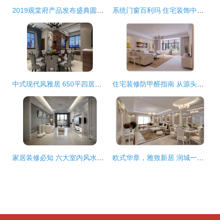
2019观棠府产品发布盛典圆满落幕，盛启华章，引领住宅室内装饰装修新高度
系统门窗百利玛 住宅装饰中性能与审美的双重选择
中式现代风雅居 650平四居别墅装修实景与设计理念赏析
住宅装修防甲醛指南 从源头到治理的全面防护策略
家居装修必知 六大室内风水禁忌与和谐布局之道
欧式华章，雅致新居 润城一区200平豪华别墅装修实景赏析