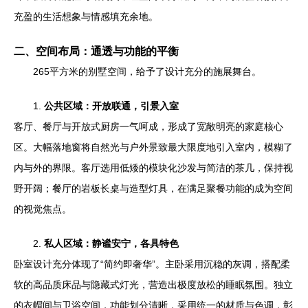
充盈的生活想象与情感填充余地。
二、空间布局：通透与功能的平衡
265平方米的别墅空间，给予了设计充分的施展舞台。
1.
公共区域：开放联通，引景入室
客厅、餐厅与开放式厨房一气呵成，形成了宽敞明亮的家庭核心
区。大幅落地窗将自然光与户外景致最大限度地引入室内，模糊了
内与外的界限。客厅选用低矮的模块化沙发与简洁的茶几，保持视
野开阔；餐厅的岩板长桌与造型灯具，在满足聚餐功能的成为空间
的视觉焦点。
2.
私人区域：静谧安宁，各具特色
卧室设计充分体现了“简约即奢华”。主卧采用沉稳的灰调，搭配柔
软的高品质床品与隐藏式灯光，营造出极度放松的睡眠氛围。独立
的衣帽间与卫浴空间，功能划分清晰，采用统一的材质与色调，彰