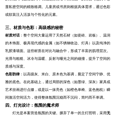
显私密空间的精致格调。儿童房或书房则根据具体需求，通过色彩
或软装注入活泼与个性化的元素。
三、材质与色彩：高级感的秘密
材质对话
：整个空间大量运用了天然石材（如瓷砖、岩板）、温润
的木饰面、极具现代感的金属（如不锈钢收边、灯具）以及纯净的
乳胶漆墙面。这些材质在对比与融合中，形成了丰富的肌理层次。
光滑与粗糙、冰冷与温暖、反射与哑光之间的碰撞，提升了空间的
质感与深度。
色彩韵律
：以高级灰、米白、原木色为基调，奠定了空间宁静、优
雅的底色。在此基础上，通过局部的深色（如墨绿、深灰）家具或
艺术挂画进行点缀，或是以一抹亮色（如橙色单椅、蓝色抱枕）瞬
间激活空间活力，使得整体氛围沉稳而不沉闷，简约而不单调。
四、灯光设计：氛围的魔术师
灯光是本案营造氛围的关键。摒弃了单一的主灯照明，采用
无