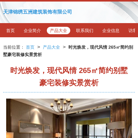
天津锦绣五洲建筑装饰有限公司
首页
企业简介
产品大全
联系我们
企业信息
访客
>
>
当前位置：
首页
产品大全
时光焕发，现代风情 265㎡简约别
墅豪宅装修实景赏析
时光焕发，现代风情 265㎡简约别墅
豪宅装修实景赏析